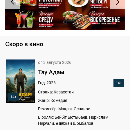
Скоро в кино
с 13 августа 2026
Тау Адам
Год: 2026
14+
Страна: Казахстан
14+
Жанр: Комедия
Режиссёр: Мақсат Оспанов
В ролях: Бейбіт Ыстыбаев, Нұрислам
Нұрғали, Әділжан Шомбалов