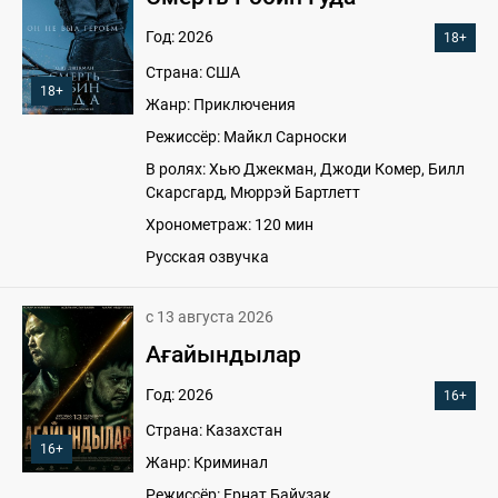
Год: 2026
18+
Страна: США
18+
Жанр: Приключения
Режиссёр: Майкл Сарноски
В ролях: Хью Джекман, Джоди Комер, Билл
Скарсгард, Мюррэй Бартлетт
Хронометраж: 120 мин
Русская озвучка
с 13 августа 2026
Ағайындылар
Год: 2026
16+
Страна: Казахстан
16+
Жанр: Криминал
Режиссёр: Ернат Байұзақ