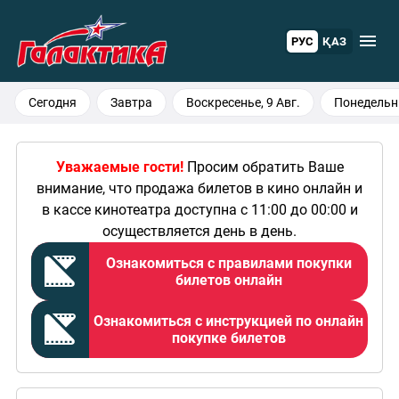
РУС
ҚАЗ
Сегодня
Завтра
Воскресенье, 9 Авг.
Понедельни
Уральск
проспект Абая 61/1
Уважаемые гости!
Просим обратить Ваше
внимание, что продажа билетов в кино онлайн и
в кассе кинотеатра доступна с 11:00 до 00:00 и
осуществляется день в день.
Ознакомиться с правилами покупки
билетов онлайн
Ознакомиться с инструкцией по онлайн
покупке билетов